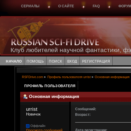
СЕРИАЛЫ
О САЙТЕ
FAQ
ФОРУ
Клуб любителей научной фантастики, фэ
НАЧАЛО
ПОМОЩЬ
ПОИСК
ВХОД
РЕГИСТРАЦИЯ
RSFDrive.com
»
Профиль пользователя urrist
»
Основная информация
ПРОФИЛЬ ПОЛЬЗОВАТЕЛЯ
Основная информация
urrist 
Сообщений:
Новичок
Возраст:
Оффлайн
Дата регистрации:
Просмотр сообщений