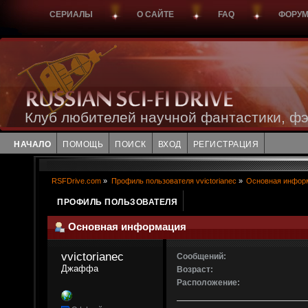
СЕРИАЛЫ
О САЙТЕ
FAQ
ФОРУ
Клуб любителей научной фантастики, фэ
НАЧАЛО
ПОМОЩЬ
ПОИСК
ВХОД
РЕГИСТРАЦИЯ
RSFDrive.com
»
Профиль пользователя vvictorianec
»
Основная инфор
ПРОФИЛЬ ПОЛЬЗОВАТЕЛЯ
Основная информация
vvictorianec 
Сообщений:
Джаффа
Возраст:
Расположение: