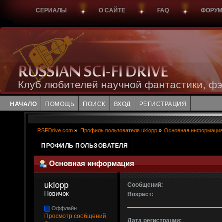
СЕРИАЛЫ
О САЙТЕ
FAQ
ФОРУ
Клуб любителей научной фантастики, фэ
НАЧАЛО
ПОМОЩЬ
ПОИСК
ВХОД
РЕГИСТРАЦИЯ
RSFDrive.com
»
Профиль пользователя uklopp
»
Основная информаци
ПРОФИЛЬ ПОЛЬЗОВАТЕЛЯ
Основная информация
uklopp 
Сообщений:
Новичок
Возраст:
Оффлайн
Просмотр сообщений
Дата регистрации: