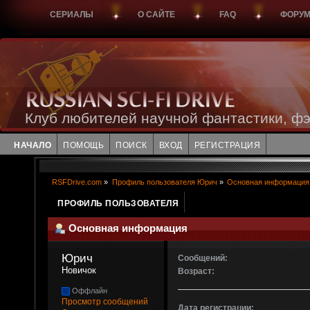
СЕРИАЛЫ
О САЙТЕ
FAQ
ФОРУ
Клуб любителей научной фантастики, фэ
НАЧАЛО
ПОМОЩЬ
ПОИСК
ВХОД
РЕГИСТРАЦИЯ
RSFDrive.com
»
Профиль пользователя Юрич
»
Основная информация
ПРОФИЛЬ ПОЛЬЗОВАТЕЛЯ
Основная информация
Юрич 
Сообщений:
Новичок
Возраст:
Оффлайн
Просмотр сообщений
Дата регистрации: