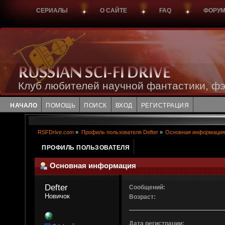
СЕРИАЛЫ
О САЙТЕ
FAQ
ФОРУ
Клуб любителей научной фантастики, фэ
НАЧАЛО
ПОМОЩЬ
ПОИСК
ВХОД
РЕГИСТРАЦИЯ
RSFDrive.com
»
Профиль пользователя Defter
»
Основная информация
ПРОФИЛЬ ПОЛЬЗОВАТЕЛЯ
Основная информация
Defter 
Сообщений:
Новичок
Возраст:
Дата регистрации: