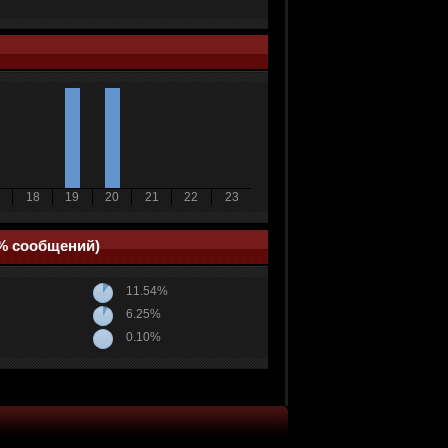
18
19
20
21
22
23
(% сообщений)
11.54%
6.25%
0.10%