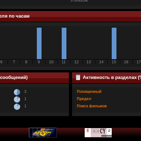
3 голосов
еля по часам
6
7
8
9
10
11
12
13
14
15
16
17
 сообщений)
Активность в разделах 
3
Похищенный
1
Предел
1
Поиск фильмов