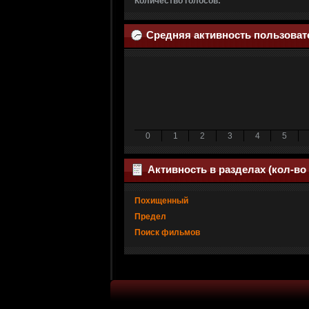
Количество голосов:
Средняя активность пользоват
0
1
2
3
4
5
Активность в разделах (кол-во
Похищенный
Предел
Поиск фильмов