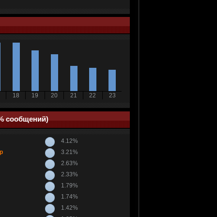
18
19
20
21
22
23
(% сообщений)
4.12%
р
3.21%
2.63%
2.33%
1.79%
1.74%
1.42%