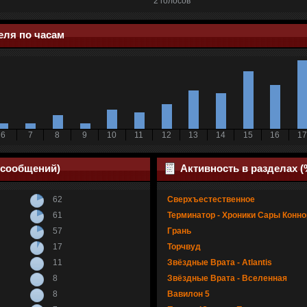
2 голосов
еля по часам
6
7
8
9
10
11
12
13
14
15
16
17
 сообщений)
Активность в разделах 
62
Сверхъестественное
61
Терминатор - Хроники Сары Конно
57
Грань
17
Торчвуд
11
Звёздные Врата - Atlantis
8
Звёздные Врата - Вселенная
8
Вавилон 5