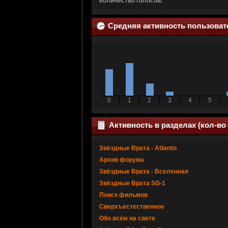
Количество голосов:
Средняя активность пользоват
0
1
2
3
4
5
Активность в разделах (кол-во
Звёздные Врата - Atlantis
Архив форума
Звёздные Врата - Вселенная
Звёздные Врата SG-1
Поиск фильмов
Сверхъестественное
Обо всём на свете