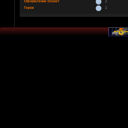
Оформление планет
2
Герои
1