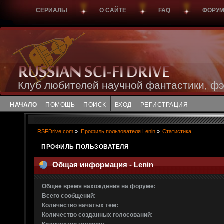
СЕРИАЛЫ
О САЙТЕ
FAQ
ФОРУ
Клуб любителей научной фантастики, фэ
НАЧАЛО
ПОМОЩЬ
ПОИСК
ВХОД
РЕГИСТРАЦИЯ
RSFDrive.com
»
Профиль пользователя Lenin
»
Статистика
ПРОФИЛЬ ПОЛЬЗОВАТЕЛЯ
Общая информация - Lenin
Общее время нахождения на форуме:
Всего сообщений:
Количество начатых тем:
Количество созданных голосований: