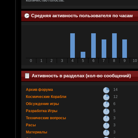
Количество голосов:
Средняя активность пользователя по часам
0
1
2
3
4
5
6
7
8
9
10
Активность в разделах (кол-во сообщений)
Архив форума
14
Космические Корабли
12
Обсуждение игры
6
Разработка Игры
5
Технические вопросы
3
Расы
3
Материалы
3