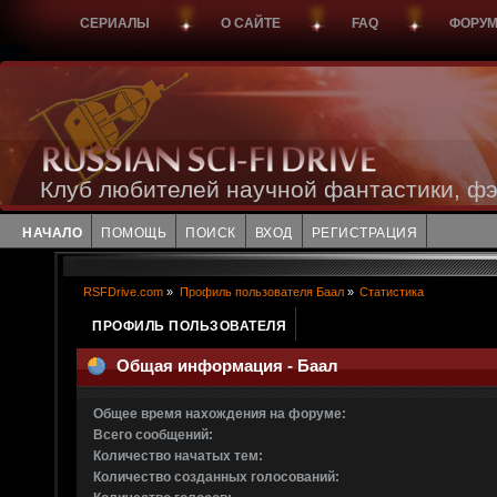
СЕРИАЛЫ
О САЙТЕ
FAQ
ФОРУ
Клуб любителей научной фантастики, фэ
НАЧАЛО
ПОМОЩЬ
ПОИСК
ВХОД
РЕГИСТРАЦИЯ
RSFDrive.com
»
Профиль пользователя Баал
»
Статистика
ПРОФИЛЬ ПОЛЬЗОВАТЕЛЯ
Общая информация - Баал
Общее время нахождения на форуме:
Всего сообщений:
Количество начатых тем:
Количество созданных голосований: