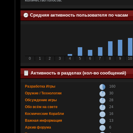
Количество голосов:
Средняя активность пользователя по часам
0
1
2
3
4
5
6
7
8
9
10
Активность в разделах (кол-во сообщений)
Разработка Игры
160
Оружие / Технологии
30
Обсуждение игры
28
Обо всём на свете
24
Космические Корабли
16
Важная информация
13
Архив форума
6