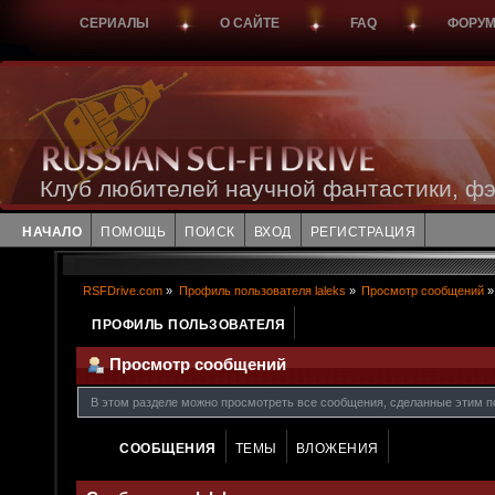
СЕРИАЛЫ
О САЙТЕ
FAQ
ФОРУ
Клуб любителей научной фантастики, фэ
НАЧАЛО
ПОМОЩЬ
ПОИСК
ВХОД
РЕГИСТРАЦИЯ
RSFDrive.com
»
Профиль пользователя laleks
»
Просмотр сообщений
»
ПРОФИЛЬ ПОЛЬЗОВАТЕЛЯ
Просмотр сообщений
В этом разделе можно просмотреть все сообщения, сделанные этим п
СООБЩЕНИЯ
ТЕМЫ
ВЛОЖЕНИЯ