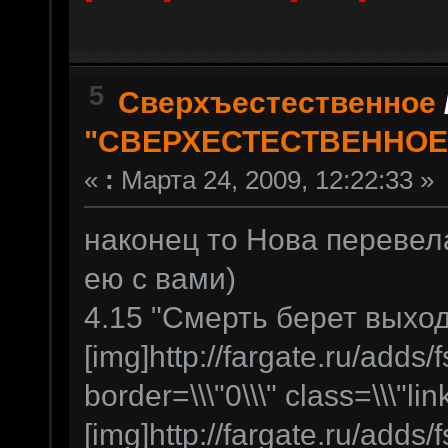
5
Сверхъестественное
"СВЕРХЕСТЕСТВЕННОЕ
«
:
Марта 24, 2009, 12:22:33 »
наконец то Нова перевел
ею с вами)
4.15 "Смерть берет выходн
[img]http://fargate.ru/adds/f
border=\\\"0\\\" class=\\\"lin
[img]http://fargate.ru/adds/f