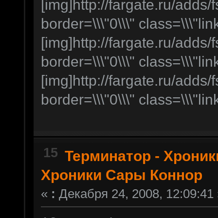
[img]http://fargate.ru/adds/f
border=\\\"0\\\" class=\\\"lin
[img]http://fargate.ru/adds/f
border=\\\"0\\\" class=\\\"lin
[img]http://fargate.ru/adds/f
border=\\\"0\\\" class=\\\"lin
15
Терминатор - Хрони
Хроники Сары Коннор
«
:
Декабря 24, 2008, 12:09:41 