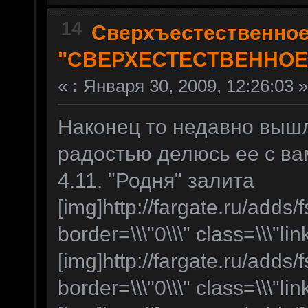
14
Сверхъестественно
"СВЕРХЕСТЕСТВЕННОЕ
«
:
Января 30, 2009, 12:26:03 »
Наконец то недавно вышл
радостью делюсь ее с ва
4.11. "Родня" залита
[img]http://fargate.ru/adds/f
border=\\\"0\\\" class=\\\"lin
[img]http://fargate.ru/adds/f
border=\\\"0\\\" class=\\\"lin