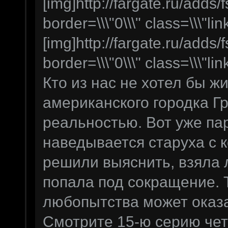
[img]http://fargate.ru/adds/f
border=\\\"0\\\" class=\\\"lin
[img]http://fargate.ru/adds/f
border=\\\"0\\\" class=\\\"lin
Кто из нас не хотел бы ж
американского городка Г
реальностью. Вот уже па
наведывается старуха с 
решили выяснить, взяла 
попала под сокращение. Т
любопытства может оказ
Смотрите 15-ю серию чет