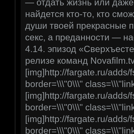
— отдать жизнь или даже 
найдется кто-то, кто смо
души твоей прекрасные п
секс, а преданности — н
4.14. эпизод «Сверхъест
релизе команд Novafilm.tv
[img]http://fargate.ru/adds/f
border=\\\"0\\\" class=\\\"lin
[img]http://fargate.ru/adds/f
border=\\\"0\\\" class=\\\"lin
[img]http://fargate.ru/adds/f
border=\\\"0\\\" class=\\\"lin