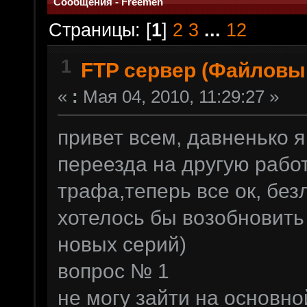
Сообщения - Freemen
Страницы: [
1
]
2
3
...
12
1
FTP сервер (Файловы
«
:
Мая 04, 2010, 11:29:27 »
привет всем, давненько я
переезда на другую рабо
трафа,теперь все ок, без
хотелось бы возобновить
новых серий)
вопрос № 1
не могу зайти на основн