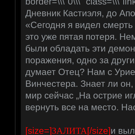
border=\\\"0\\\" class=\\\"lin
Дневник Кастиэля, до Ап
«Сегодня я видел смерть
это уже пятая потеря. Н
были обладать эти демо
поражения, одно за друг
думает Отец? Нам с Ури
Винчестера. Знает ли он
мир сейчас „На острие иг
вернуть все на место. На
[size=]
[/size]
и выл
ЗАЛИТА