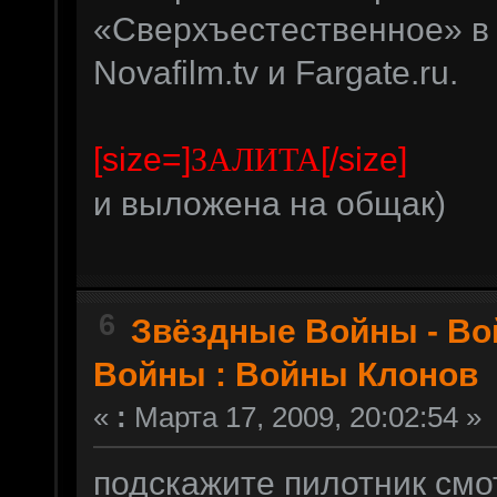
«Сверхъестественное» в
Novafilm.tv и Fargate.ru.
[size=]
[/size]
ЗАЛИТА
и выложена на общак)
6
Звёздные Войны - В
Войны : Войны Клонов
«
:
Марта 17, 2009, 20:02:54 »
подскажите пилотник смо