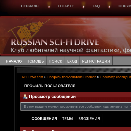
СЕРИАЛЫ
О САЙТЕ
FAQ
ФОРУ
Клуб любителей научной фантастики, фэ
НАЧАЛО
ПОМОЩЬ
ПОИСК
ВХОД
РЕГИСТРАЦИЯ
RSFDrive.com
»
Профиль пользователя Freemen
»
Просмотр сообщени
ПРОФИЛЬ ПОЛЬЗОВАТЕЛЯ
Просмотр сообщений
В этом разделе можно просмотреть все сообщения, сделанные этим п
СООБЩЕНИЯ
ТЕМЫ
ВЛОЖЕНИЯ