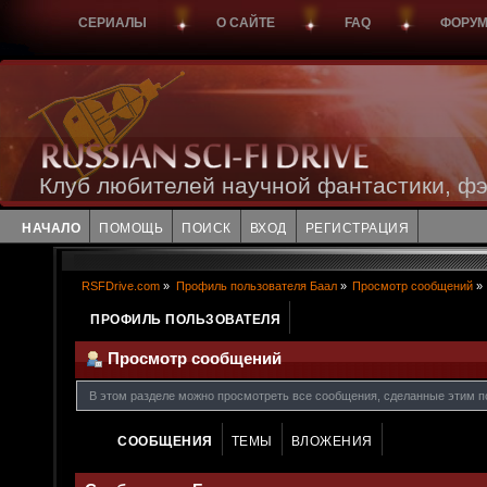
СЕРИАЛЫ
О САЙТЕ
FAQ
ФОРУ
Клуб любителей научной фантастики, фэ
НАЧАЛО
ПОМОЩЬ
ПОИСК
ВХОД
РЕГИСТРАЦИЯ
RSFDrive.com
»
Профиль пользователя Баал
»
Просмотр сообщений
»
ПРОФИЛЬ ПОЛЬЗОВАТЕЛЯ
Просмотр сообщений
В этом разделе можно просмотреть все сообщения, сделанные этим п
СООБЩЕНИЯ
ТЕМЫ
ВЛОЖЕНИЯ