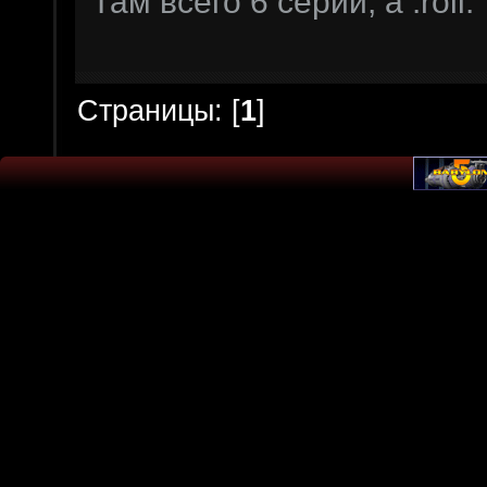
Там всего 6 серий, а :roll
Страницы: [
1
]