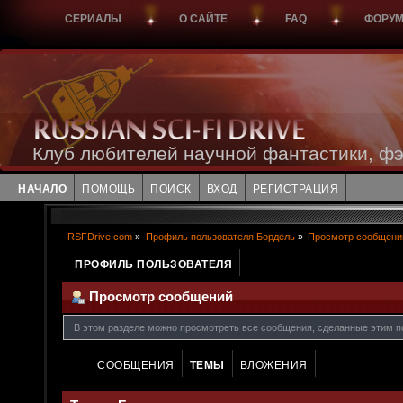
СЕРИАЛЫ
О САЙТЕ
FAQ
ФОРУ
Клуб любителей научной фантастики, фэ
НАЧАЛО
ПОМОЩЬ
ПОИСК
ВХОД
РЕГИСТРАЦИЯ
RSFDrive.com
»
Профиль пользователя Бордель
»
Просмотр сообщени
ПРОФИЛЬ ПОЛЬЗОВАТЕЛЯ
Просмотр сообщений
В этом разделе можно просмотреть все сообщения, сделанные этим п
СООБЩЕНИЯ
ТЕМЫ
ВЛОЖЕНИЯ