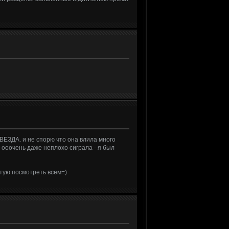
ВЕЗДА. и не спорю что она влила много
 ооочень даже неплохо сиграла - я был
тую посмотреть всем=)