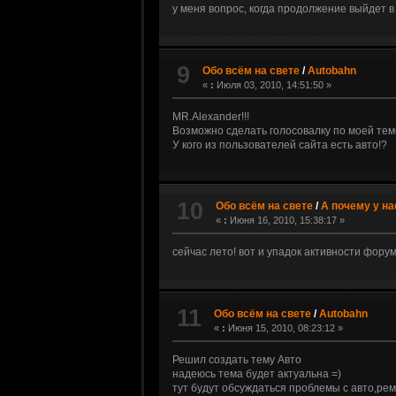
у меня вопрос, когда продолжение выйдет в 
9
Обо всём на свете
/
Autobahn
«
:
Июля 03, 2010, 14:51:50 »
MR.Alexander!!!
Возможно сделать голосовалку по моей теме
У кого из пользователей сайта есть авто!?
10
Обо всём на свете
/
А почему у на
«
:
Июня 16, 2010, 15:38:17 »
сейчас лето! вот и упадок активности форум
11
Обо всём на свете
/
Autobahn
«
:
Июня 15, 2010, 08:23:12 »
Решил создать тему Авто
надеюсь тема будет актуальна =)
тут будут обсуждаться проблемы с авто,рем