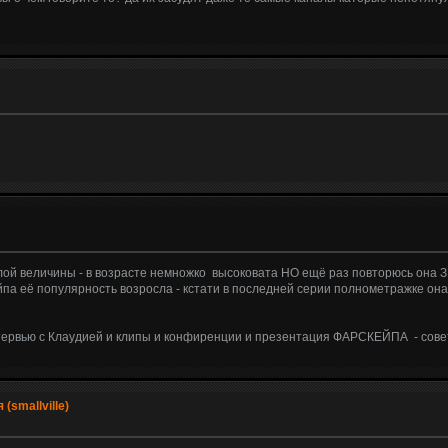
ой величины - в возрасте немножко высоковата НО ещё раз повторюсь она З
па её популярность возросла - кстати в последней серии полнометражке она
нтервью с Клаудией и клипы и конфиренции и презентация ФАРСКЕЙПА - сове
(smallville)