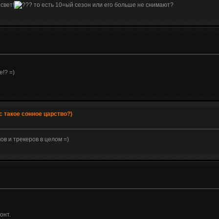
свет!
то есть 10=ый сезон или его больше не снимают?
!? =)
с такое сонное царство?)
ов и трекеров в целом =)
онт.