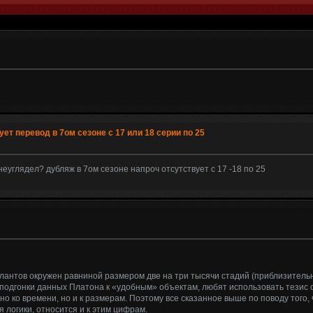
ует перевод в 7ом сезоне с 17 или 18 серии по 25
неуглядел? дубляж в 7ом сезоне напроч отсутствует с 17 -18 по 25
тлантов окружен равниной размером две на три тысячи стадий (приблизительно
подгонки данных Платона к «удобным» объектам, любят использовать тезис о
о ко времени, но и к размерам. Поэтому все сказанное выше по поводу того,
я логики, относится и к этим цифрам.