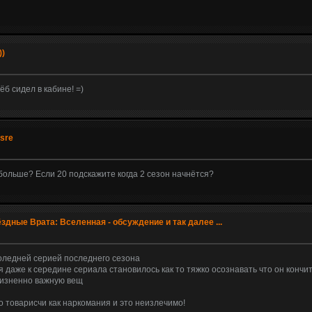
))
ёб сидел в кабине! =)
esre
и больше? Если 20 подскажите когда 2 сезон начнётся?
здные Врата: Вселенная - обсуждение и так далее ...
поледней серией последнего сезона
 даже к середине сериала становилось как то тяжко осознавать что он конч
 жизненно важную вещ
 товарисчи как наркомания и это неизлечимо!