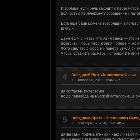
И вообще, если речь заходит о пересмотре 
полностью перечеркнуть сообщение Платон
Есть еще один момент, говорящий в пользу 
взятых».
Даже если считать, что Азия здесь — это 
поверить, чтобы территория поперечником 
Фото сделато с Google Планета Земля,сним
Чтобы сравнить размеры используйте линей
4
Звёздный Путь
/
Клингонский язык
«
:
Ноября 08, 2010, 20:46:56 »
да согласен, интересно!
но до перевода на Русский осталось ещё очень
5
Звёздные Врата - Вселенная
/
Выход
«
:
Сентября 13, 2010, 18:49:48 »
да вы сами подумайте - они накручивают пи
он им неугодил в фин.плане то снесут его