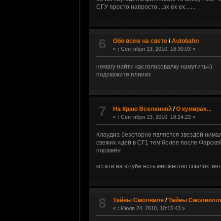
СГУ просто напросто....эх ех ех.......
6
Обо всём на свете
/
Autobahn
«
:
Сентября 13, 2010, 18:30:03 »
немагу найти как голосовалку намутить=)
подскажите плиииз
7
На Краю Вселенной
/
О кумирах...
«
:
Сентября 13, 2010, 18:24:23 »
Клаудиа безспорно является звездой нимал
свежих идей в СГ1 тем более после Фарскей
поражён
кстати на ютубе есть множество ссылок и
8
Тайны Смолвиля
/
Тайны Смолвилля 
«
:
Июля 24, 2010, 10:15:43 »