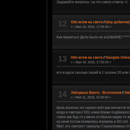
Задавайте вопросы на что смогу отвечу =)
12
Обо всём на свете
/
Шоу дебилов)
«
:
Мая 18, 2010, 17:04:06 »
Как гвориться Дело было не в БАБИНЕ! *****
13
Обо всём на свете
/
Stargate Univ
«
:
Мая 18, 2010, 17:00:24 »
кто в курсе сколько серий в 1 сезоне 20 ил
14
Звёздные Врата - Вселенная
/
Звё
«
:
Мая 11, 2010, 15:04:50 »
жаль конечно но сериал всётаки кончится 
когда я смотрел SG1 ичем ближе подбирался
такое как буд то у меня отобрали какую то
ну ничё потом появилась Каприка и SG Uni
МЫ!, кто смотрет сериалы Сериаломаны это