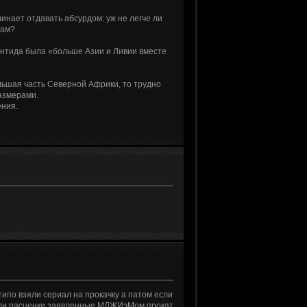
чинает отдавать абсурдом: уж не легче ли
рам?
лантида была «больше Азии и Ливии вместе
льшая часть Северной Африки, то трудно
азмерами.
ения.
ипо взяли сериал на прокачку а патом если
янули расценки заявленные МДЖИэМом прокат