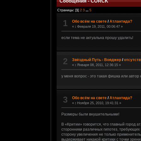
Сообщения - CORCK
Страницы: [
1
]
2
3
...
5
1
Обо всём на свете
/
Атлантида?
«
:
Февраля 19, 2011, 00:06:47 »
если тема не актуальна прошу удалить!
2
Звёздный Путь - Вояджер
/
отсутств
«
:
Января 08, 2011, 12:36:15 »
у меня вопрос - это такая фишка или автор 
3
Обо всём на свете
/
Атлантида?
«
:
Ноября 25, 2010, 19:41:31 »
Размеры были внушительными!
В «Критии» говорится, что главный город а
сторонники различных гипотез, требующих 
сторону увеличения не только применительн
выдерживает никакой критики с точки зрени