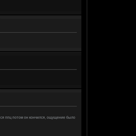
ится ппц потом он кончился, ощущение было