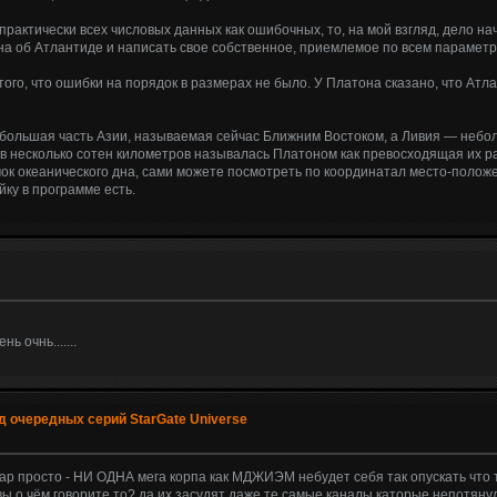
практически всех числовых данных как ошибочных, то, на мой взгляд, дело на
а об Атлантиде и написать свое собственное, приемлемое по всем парамет
того, что ошибки на порядок в размерах не было. У Платона сказано, что Ат
небольшая часть Азии, называемая сейчас Ближним Востоком, а Ливия — небо
в несколько сотен километров называлась Платоном как превосходящая их р
ок океанического дна, сами можете посмотреть по координатал место-полож
ку в программе есть.
 очнь.......
 очередных серий StarGate Universe
ар просто - НИ ОДНА мега корпа как МДЖИЭМ небудет себя так опускать что т
 - вы о чём говорите то? да их засудят даже те самые каналы каторые непот