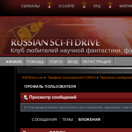
СЕРИАЛЫ
О САЙТЕ
FAQ
ФОРУ
Клуб любителей научной фантастики, фэ
НАЧАЛО
ПОМОЩЬ
ПОИСК
ВХОД
РЕГИСТРАЦИЯ
RSFDrive.com
»
Профиль пользователя CORCK
»
Просмотр сообщени
ПРОФИЛЬ ПОЛЬЗОВАТЕЛЯ
Просмотр сообщений
В этом разделе можно просмотреть все сообщения, сделанные этим п
СООБЩЕНИЯ
ТЕМЫ
ВЛОЖЕНИЯ