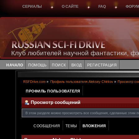
СЕРИАЛЫ
О САЙТЕ
FAQ
ФОРУ
Клуб любителей научной фантастики, фэ
НАЧАЛО
ПОМОЩЬ
ПОИСК
ВХОД
РЕГИСТРАЦИЯ
RSFDrive.com
»
Профиль пользователя Aleksey Chirkov
»
Просмотр со
ПРОФИЛЬ ПОЛЬЗОВАТЕЛЯ
Просмотр сообщений
В этом разделе можно просмотреть все сообщения, сделанные этим п
СООБЩЕНИЯ
ТЕМЫ
ВЛОЖЕНИЯ