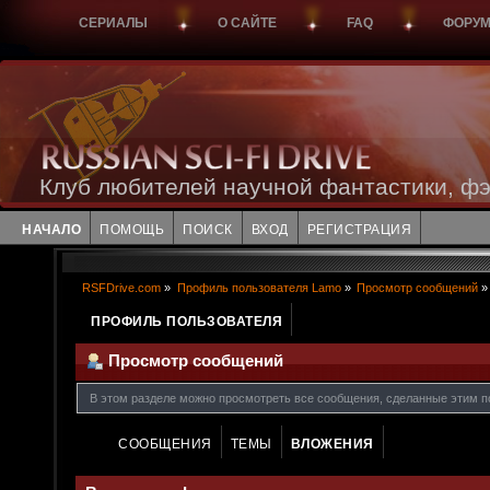
СЕРИАЛЫ
О САЙТЕ
FAQ
ФОРУ
Клуб любителей научной фантастики, фэ
НАЧАЛО
ПОМОЩЬ
ПОИСК
ВХОД
РЕГИСТРАЦИЯ
RSFDrive.com
»
Профиль пользователя Lamo
»
Просмотр сообщений
»
ПРОФИЛЬ ПОЛЬЗОВАТЕЛЯ
Просмотр сообщений
В этом разделе можно просмотреть все сообщения, сделанные этим п
СООБЩЕНИЯ
ТЕМЫ
ВЛОЖЕНИЯ